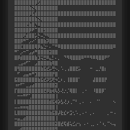
⣿⣿⣿⣿⣿⣿⣿⡿⣫⣿⣿⣿⣿⣿⣿⣿⣿⣿⣿⣿⣿⣿⣿⣿⣿⣿⣿⣿⣿⣿⣿⣿⣿⣿⣿
⣿⣿⣿⣿⣿⣷⣝⢿⣿⣿⣿⣿⣿⣿⣿
⣿⣿⣿⣿⣿⡿⣯⣾⣿⣿⣿⣿⣿⣿⣿⣿⣿⣿⣿⣿⣿⣿⣿⣿⣿⣿⣿⣿⣿⣿⣿⣿⣿⣿⣿
⣿⣿⣿⣿⣿⣿⣿⣷⣝⢿⣿⣿⣿⣿⣿
⣿⣿⣿⣿⣟⣷⣿⡙⠿⣿⣿⣿⣿⣿⣿⣿⣿⣿⣿⣿⣿⣿⣿⣿⣿⣿⣿⣿⣿⣿⣿⣿⣿⣿⣿
⣿⣿⣿⣿⣿⡿⠟⠉⣿⣿⣻⣿⣿⣿⣿
⣿⣿⣿⢟⣾⣿⣿⡥⡓⠤⡙⠻⣿⣿⣿⣿⣿⣿⣿⣿⣿⣿⣿⣿⣿⣿⣿⣿⣿⣿⣿⣿⣿⣿⣿
⣿⣿⡿⠛⠉⡠⠔⠁⣿⣿⣷⡽⣿⣿⣿
⣿⣿⣏⣿⣿⣿⣿⢿⡿⣦⣑⠂⠄⠉⠛⠿⣿⣿⣿⣿⣿⣿⣿⣿⣿⣿⣿⣿⣿⣿⣿⣿⣿⣿⠿
⠛⠁⡠⠒⠉⣠⡴⠛⣿⣿⣿⣿⣽⣿⣿
⣿⡿⣾⣿⣿⣿⣿⣷⣹⢭⣛⠿⣄⡃⠄⡀⠀⠙⠻⢿⣿⣿⣿⠿⠛⠛⠻⠿⢿⣿⣿⠟⠋⠀⠀
⠀⢀⣠⠴⠋⠁⠀⣠⣿⣿⣿⣿⣷⢿⣿
⣿⢻⣿⣿⣿⣿⣿⣿⣿⣷⣯⣞⡥⢛⠢⡀⠡⢀⢠⣿⣿⣟⡥⠀⠀⠀⠒⠀⣀⡘⣿⡆⠀⠀⠀
⠀⠋⠀⣠⣤⠶⠛⣹⣿⣿⣿⣿⣿⡟⣿
⣯⣿⣿⣿⣿⣿⣿⣿⣷⣯⣞⡽⣫⢟⠲⣁⠆⡀⢸⣿⣿⣿⠁⠀⠀⠀⠀⣼⣿⣿⣿⡟⠀⠀⠀
⠰⠖⠋⠁⣀⣠⣴⣿⣿⣿⣿⣿⣿⣿⣽
⡏⣿⣿⣿⣿⣿⣿⣿⣿⣿⣟⡿⣷⢾⢧⡣⢜⡐⡈⢿⣿⡇⠀⢀⠐⠀⠀⠸⣿⣿⡿⠁⠀⠀⠀
⠀⠒⠒⠛⠋⢁⣿⣿⣿⣿⣿⣿⣿⣿⢸
⡇⣿⣿⣿⣿⣿⣿⣿⣿⣿⣿⣿⣾⣯⢾⡵⣣⢜⡰⢀⠉⠃⢀⠠⠀⠀⠄⠀⠈⠁⠀⠀⠀⠀⠢
⠤⠤⠶⠶⢶⣿⣿⣿⣿⣿⣿⣿⣿⣿⢸
⣇⣿⣿⣿⣿⣿⣿⣿⣿⣿⣿⣿⣷⣯⣿⡼⣗⣎⠖⣩⢂⠡⢀⠠⠐⠀⡀⠄⠀⠀⠀⠀⡀⠒⠠
⠤⣤⣀⣴⣿⣿⣿⣿⣿⣿⣿⣿⣿⣿⢸
⣿⣿⣿⣿⣿⣿⣿⣿⣿⣿⣿⣿⣿⣿⣽⣿⣞⢯⣾⢥⣊⡔⢢⠀⠄⠂⢀⡀⠠⠈⠰⡀⠉⠢⢤
⣀⣠⣾⣿⣿⣿⣿⣿⣿⣿⣿⣿⣿⣿⣻