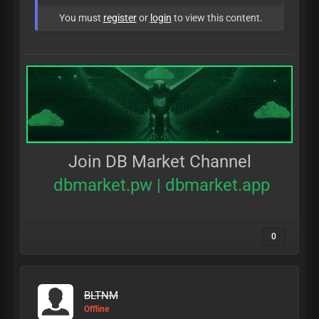
You must
register
or
login
to view this content.
Join DB Market Channel
dbmarket.pw
|
dbmarket.app
0
BLTNM
Offline