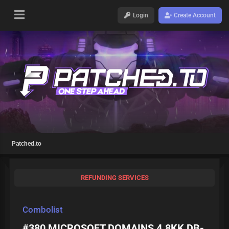
Login
Create Account
Patched.to
REFUNDING SERVICES
Combolist
#380 MICROSOFT DOMAINS 4.8KK DB-