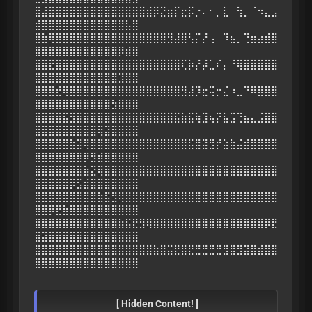
⣿⣼⣿⣿⣿⣿⣿⣿⣿⣿⣿⣿⣿⣿⣿⣿⣾⡿⣝⣶⡏⣖⡯⡐⠄⠂⡀⣇⠀⢳⡀⠈⠲⣄⣠
⣾⣿⣿⣿⣿⣿⣿⣿⣿⣿⣿⣿⣿⣧⣿
⣿⣷⢿⣿⣿⣿⣿⣿⣿⣿⣿⣿⣿⣿⣿⣿⣿⣿⣿⣻⣼⣿⢣⡍⡜⢠⠀⠹⣦⡀⢙⣶⣴⣾⣿
⣿⣿⣿⣿⣿⣿⣿⣿⣿⣿⣿⣿⡿⣾⣿
⣿⣿⣟⣿⣿⣿⣿⣿⣿⣿⣿⣿⣿⣿⣿⣿⣿⣿⣿⣿⣿⢏⡷⡜⡼⣁⠎⡄⠘⢿⣿⣿⣿⣿⣿
⣿⣿⣿⣿⣿⣿⣿⣿⣿⣿⣿⣿⣹⣿⣿
⣿⣿⣿⣞⢿⣿⣿⣿⣿⣿⣿⣿⣿⣿⣿⣿⣿⣿⣿⣿⣿⣻⣼⡹⣖⢭⡒⣌⠰⣀⠙⠿⣿⣿⣿
⣿⣿⣿⣿⣿⣿⣿⣿⣿⣿⣿⣳⣿⣿⣿
⣿⣿⣿⣿⣯⣻⣿⣿⣿⣿⣿⣿⣿⣿⣿⣿⣿⣿⣿⣿⣯⣷⣯⢷⣹⢦⡝⣧⣩⢙⣦⣄⣨⣿⣿
⣿⣿⣿⣿⣿⣿⣿⣿⣿⢿⣽⣿⣿⣿⣿
⣿⣿⣿⣿⣿⣷⣽⢿⣿⣿⣿⣿⣿⣿⣿⣿⣿⣿⣿⣿⣿⣿⣯⣿⣽⣻⡞⣵⣷⣬⣾⣿⣿⣿⣿
⣿⣿⣿⣿⣿⣿⣿⡿⣻⣾⣿⣿⣿⣿⣿
⣿⣿⣿⣿⣿⣿⣿⣷⣝⢿⣿⣿⣿⣿⣿⣿⣿⣿⣿⣿⣿⣿⣿⣿⣿⣿⣿⣿⣿⣿⣿⣿⣿⣿⣿
⣿⣿⣿⣿⣿⡿⣫⣾⣿⣿⣿⣿⣿⣿⣿
⣿⣿⣿⣿⣿⣿⣿⣿⣿⣷⣯⣻⢿⣿⣿⣿⣿⣿⣿⣿⣿⣿⣿⣿⣿⣿⣿⣿⣿⣿⣿⣿⣿⣿⣿
⣿⣿⡿⣟⣷⣿⣿⣿⣿⣿⣿⣿⣿⣿⣿
⣿⣿⣿⣿⣿⣿⣿⣿⣿⣿⣿⣿⣷⣯⣟⣻⢿⣿⣿⣿⣿⣿⣿⣿⣿⣿⣿⣿⣿⣿⣿⣿⣿⡿⣟
⣿⣽⣿⣿⣿⣿⣿⣿⣿⣿⣿⣿⣿⣿⣿
⣿⣿⣿⣿⣿⣿⣿⣿⣿⣿⣿⣿⣿⣿⣿⣿⣿⣷⣿⣭⣟⣿⣟⣛⣛⣛⣛⣻⣿⣻⣽⣿⣾⣿⣿
⣿⣿⣿⣿⣿⣿⣿⣿⣿⣿⣿⣿⣿⣿⣿
[ Hidden Content! ]