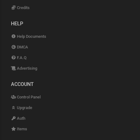
Credits
HELP
Help Documents
DMCA
F.A.Q
Advertising
ACCOUNT
Control Panel
Upgrade
Auth
Items